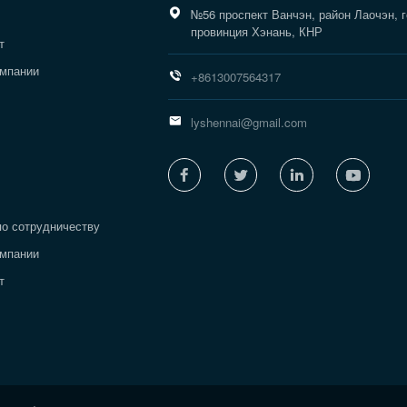

№56 проспект Ванчэн, район Лаочэн, 
провинция Хэнань, КНР
т
омпании

+8613007564317

lyshennai@gmail.com




по сотрудничеству
омпании
т