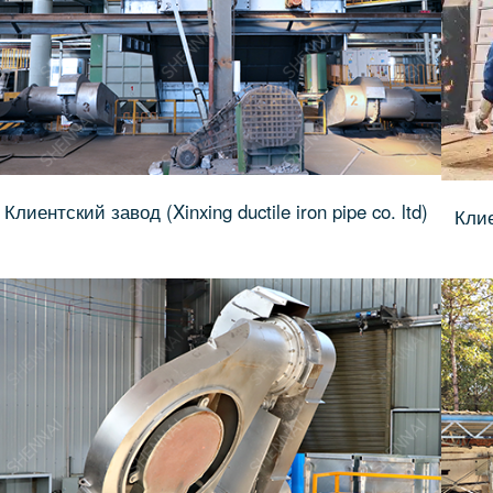
Клиентский завод (Xinxing ductile iron pipe co. ltd)
Клие