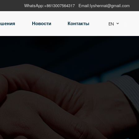
WhatsApp:
+8613007564317
Email:
lyshennai@gmail.com
ешения
Новости
Контакты
EN
