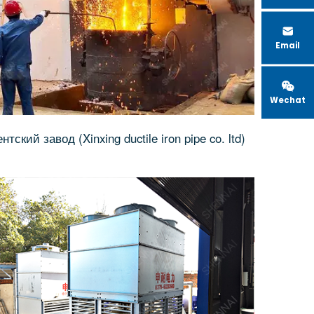

Email

Wechat
нтский завод (Xinxing ductile iron pipe co. ltd)