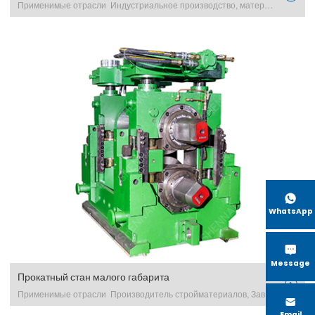
Применимые отрасли Индустриальное производство, матери excerpt …

WhatsApp

Message
Прокатный стан малого габарита

Применимые отрасли Производитель стройматериалов, Заво excerpt …

Email