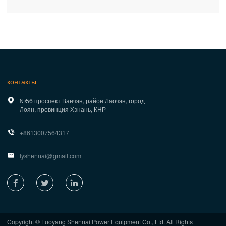
контакты

№56 проспект Ванчэн, район Лаочэн, город
Лоян, провинция Хэнань, КНР

+8613007564317

lyshennai@gmail.com



Copyright © Luoyang Shennai Power Equipment Co., Ltd. All Rights