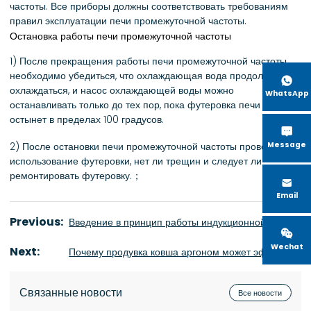
частоты. Все приборы должны соответствовать требованиям
правил эксплуатации печи промежуточной частоты.
Остановка работы печи промежуточной частоты
1) После прекращения работы печи промежуточной частоты
необходимо убедиться, что охлаждающая вода продолжает

охлаждаться, и насос охлаждающей воды можно
WhatsApp
останавливать только до тех пор, пока футеровка печи не
остынет в пределах 100 градусов.

2) После остановки печи промежуточной частоты проверьте
Message
использование футеровки, нет ли трещин и следует ли
ремонтировать футеровку.；

Email
Previous:
Введение в принцип работы индукционной электропечи промежуточной частоты

Wechat
Next:
Почему продувка ковша аргоном может эффективно снизить содержание водорода в стали?
Связанные новости
Все новости