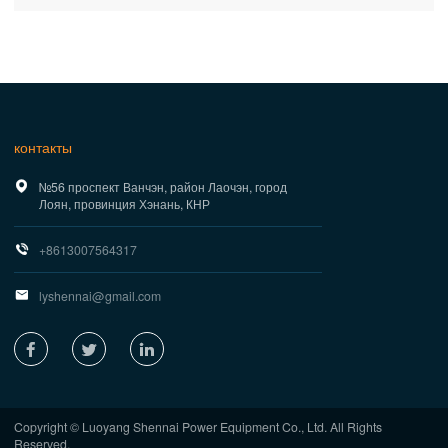
контакты

№56 проспект Ванчэн, район Лаочэн, город
Лоян, провинция Хэнань, КНР

+8613007564317

lyshennai@gmail.com



Copyright © Luoyang Shennai Power Equipment Co., Ltd. All Rights
Reserved.