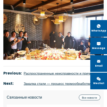

WhatsApp

Message

Email
Previous:
Распространенные неисправности и причины работы печи промежуточной частоты

Next:
Закалка стали — процесс термообработки
Wechat
Связанные новости
Все новости