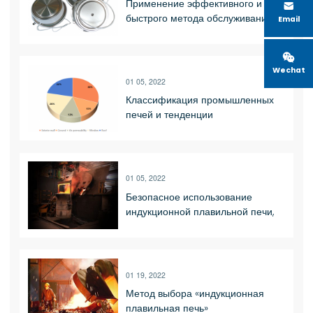
Применение эффективного и

быстрого метода обслуживания
Email
тиристорной среднечастотной
печи

Wechat
01 05, 2022
Классификация промышленных
печей и тенденции
развития_Luoyang Shennai
Power Equipment Co., Ltd.
01 05, 2022
Безопасное использование
индукционной плавильной печи,
безопасный метод эксплуатации
01 19, 2022
Метод выбора «индукционная
плавильная печь»