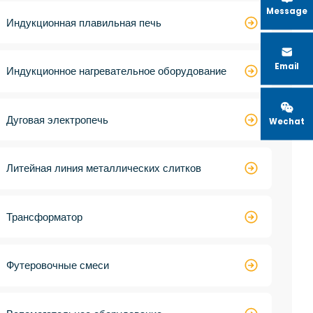
Message

Индукционная плавильная печь

Email

Индукционное нагревательное оборудование


Дуговая электропечь
Wechat

Литейная линия металлических слитков

Трансформатор

Футеровочные смеси