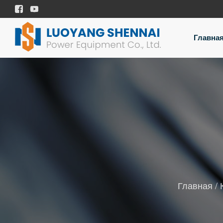


Главна
Главная
/