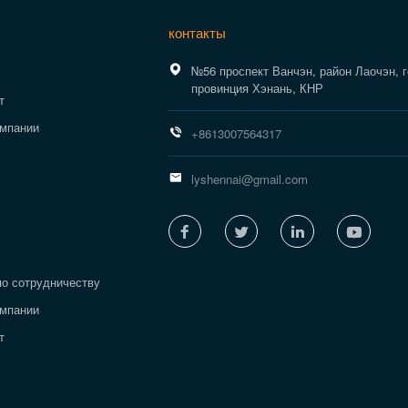
контакты

№56 проспект Ванчэн, район Лаочэн, 
провинция Хэнань, КНР
т
омпании

+8613007564317

lyshennai@gmail.com




по сотрудничеству
омпании
т