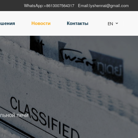
WhatsApp:
+8613007564317
Email:
lyshennai@gmail.com
ешения
Новости
Контакты
EN

льной печи