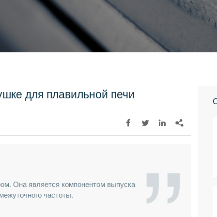
ушке для плавильной печи
С




ром. Она является компонентом выпуска
межуточного частоты.