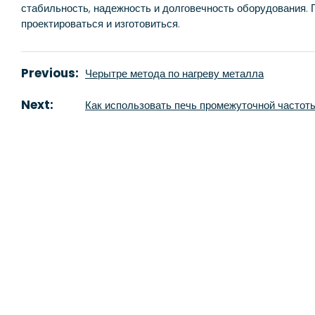
стабильность, надежность и долговечность оборудования.
проектироваться и изготовиться.
Previous:
Черытре метода по нагреву металла
Next:
Как использовать печь промежуточной частот