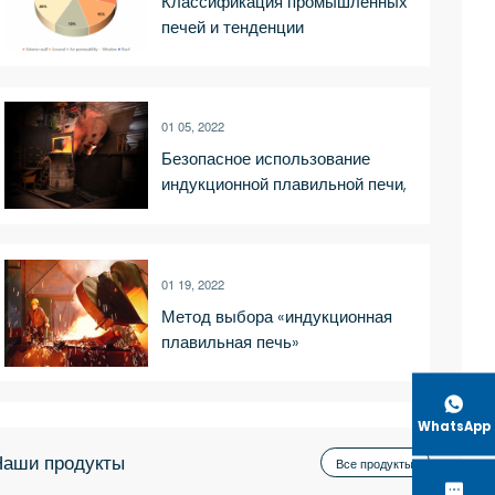
Классификация промышленных
печей и тенденции
развития_Luoyang Shennai
Power Equipment Co., Ltd.
01 05, 2022
Безопасное использование
индукционной плавильной печи,
безопасный метод эксплуатации
01 19, 2022
Метод выбора «индукционная
плавильная печь»

WhatsApp
аши продукты
Все продукты
