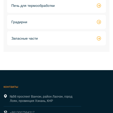
Печь для термообработки

Градирни

Запасные части

контакты

№56 проспект Ванчэн, район Лаочэн, город
Лоян, провинция Хэнань, КНР

+8613007564317