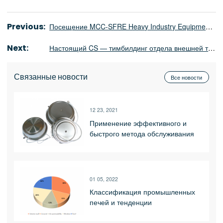
Previous:
Посещение MCC-SFRE Heavy Industry Equipment Co., Ltd.
Next:
Настоящий CS — тимбилдинг отдела внешней торговли компании Shennai
Связанные новости
Все новости
12 23, 2021
Применение эффективного и
быстрого метода обслуживания
тиристорной среднечастотной
печи
01 05, 2022
Классификация промышленных
печей и тенденции
развития_Luoyang Shennai