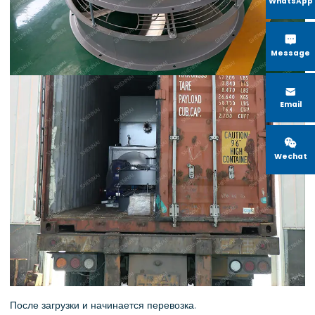
WhatsApp

Message

Email

Wechat
После загрузки и начинается перевозка.