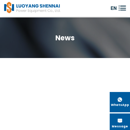

EN
News

WhatsApp

Message