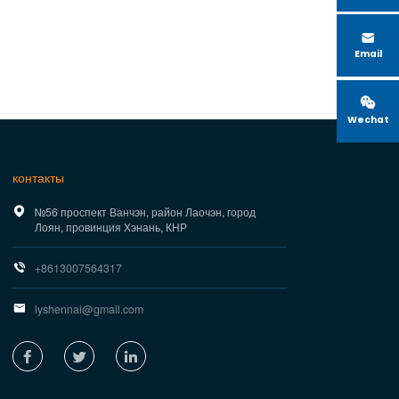

Email

Wechat
контакты

№56 проспект Ванчэн, район Лаочэн, город
Лоян, провинция Хэнань, КНР

+8613007564317

lyshennai@gmail.com


