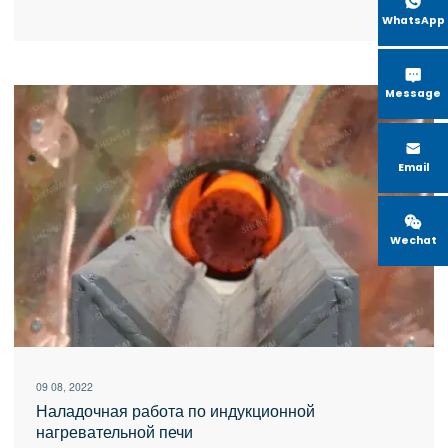

WhatsApp

Message

Email

Wechat
09 08, 2022
Наладочная работа по индукционной
нагревательной печи