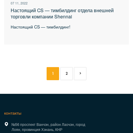
07 11, 2022
Настоящий CS — тимбилдинг отдела внешней
торговли компании Shennai
Настоящий CS — тимбилдинг!
1
2
>
контакты

№56 проспект Ванчэн, район Лаочэн, город
Лоян, провинция Хэнань, КНР