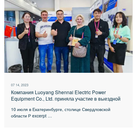
07 14, 2023
Компания Luoyang Shennai Electric Power
Equipment Co., Ltd. приняла участие в выездной
выставке Российской международной
10 июля в Екатеринбурге, столице Свердловской
промышленной ярмарки 2023 года.
области Р excerpt …