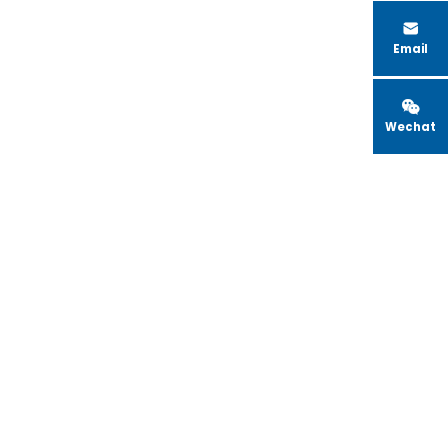

Email

Wechat