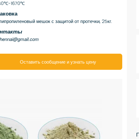
80℃-1670℃
аковка
липропиленовый мешок с защитой от протечки, 25кг.
онтакты
shennai@gmail.com
Оставить сообщение и узнать цену
Г