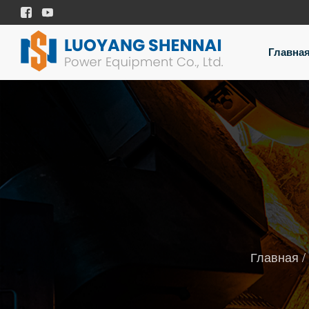


Главна
Главная
/