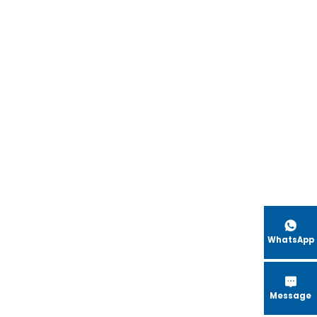

WhatsApp

Message