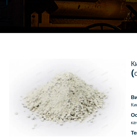
К
(
В
Ки
О
ка
Те