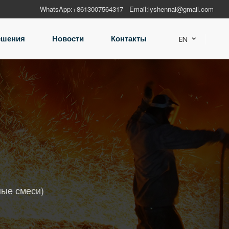
WhatsApp:
+8613007564317
Email:
lyshennai@gmail.com
ешения
Новости
Контакты
EN

ые смеси)