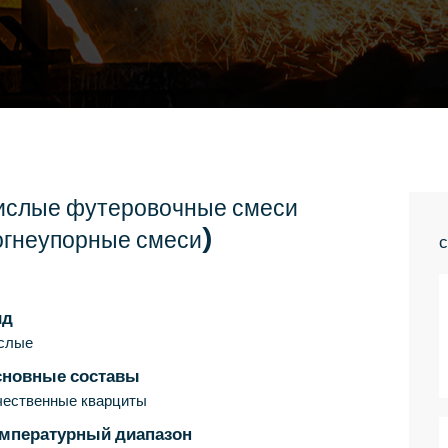
ислые футеровочные смеси
огнеупорные смеси)
с
ид
слые
сновные составы
чественные кварциты
мпературный диапазон