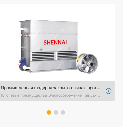
Промышленная градирня закрытого типа с противотоком (Станция охлаждения)

Ключевые преимущества Энергосбережение Тип Закрытая про excerpt …