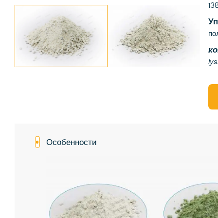
13
Уп
по
к
ly
Особенности