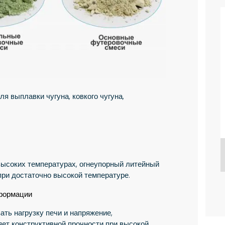
я выплавки чугуна, ковкого чугуна,
Прокатный стан для производства арматуры и катанки

Применимые отрасли Индустриальное производство, матери excerpt …
высоких температурах, огнеупорный литейный
при достаточно высокой температуре.
еформации
ть нагрузку печи и напряжение,
яет конструктивной прочности при высокой