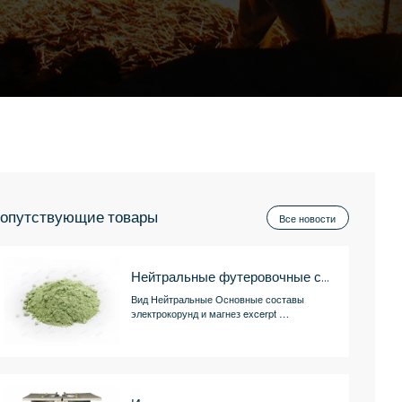
опутствующие товары
Все новости
Нейтральные футеровочные смеси (Огнеупорные смеси)
Вид Нейтральные Основные составы
электрокорунд и магнез excerpt …