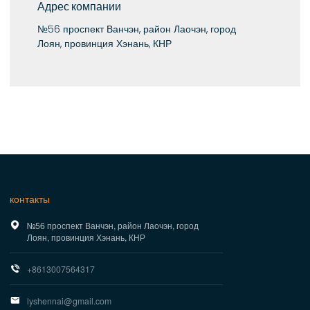
Адрес компании
№56 проспект Ванчэн, район Лаочэн, город
Лоян, провинция Хэнань, КНР
контакты

№56 проспект Ванчэн, район Лаочэн, город
Лоян, провинция Хэнань, КНР

+8613007564317

lyshennai@gmail.com