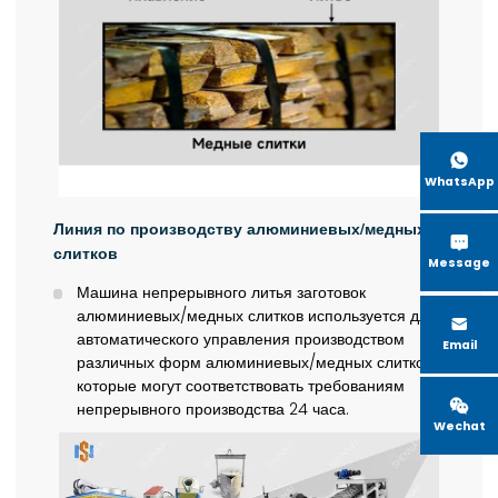

WhatsApp
Линия
по производству алюминиевых/медных

слитков
Message
Машина непрерывного литья заготовок
алюминиевых/медных слитков используется для

автоматического управления производством
Email
различных форм алюминиевых/медных слитков,
которые могут соответствовать требованиям

непрерывного производства 24 часа.
Wechat