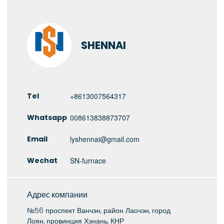
SHENNAI
Tel
+8613007564317
Whatsapp
008613838873707
Email
lyshennai@gmail.com
Wechat
SN-furnace
Адрес компании
№56 проспект Ванчэн, район Лаочэн, город
Лоян, провинция Хэнань, КНР