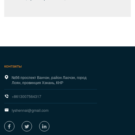
контакты

№56 проспект Ванчэн, район Лаочэн, город
Лоян, провинция Хэнань, КНР

+8613007564317

lyshennai@gmail.com


