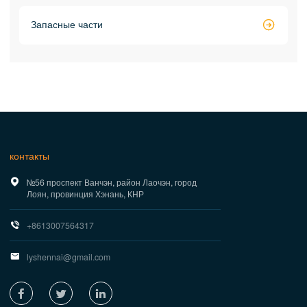
Запасные части

контакты

№56 проспект Ванчэн, район Лаочэн, город
Лоян, провинция Хэнань, КНР

+8613007564317

lyshennai@gmail.com


