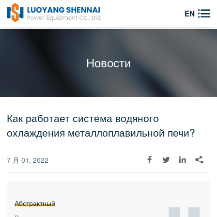

EN
Новости
Как работает система водяного
охлаждения металлоплавильной печи?
7 月 01, 2022




Абстрактный