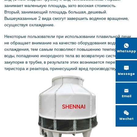
занимает маленькую площадь, зато восокая стоимость.
Вторый, занимающий площадь большая, дешевый.
Вышеуказанные 2 вида смогут завершить водяное вращение,
осуществуя охлаждение.
Некоторые пользователи при использовании плавильной печи
не обращает внимание на качество оборудования водяного

охлаждения, тем самым позволяют повышению температуры
WhatsApp
воды, попадению инородного тела во возвратную систему,
закупорке в трубке, в результате этих возникается пережег

тиристора и реактора, принесущиий вред производству.
Message

Email

Wechat