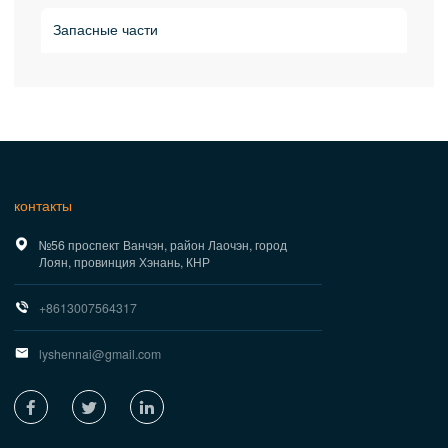
Запасные части
контакты

№56 проспект Ванчэн, район Лаочэн, город
Лоян, провинция Хэнань, КНР

+8613007564317

lyshennai@gmail.com


