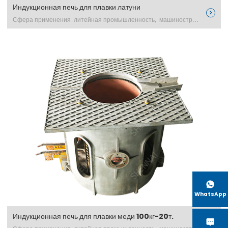
Индукционная печь для плавки латуни

Сфера применения литейная промышленность, машинострое excerpt …

WhatsApp
Индукционная печь для плавки меди 100кг-20т.

